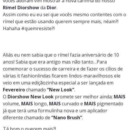
vocês adoram vim mostrar a nova carinha do nosso
Rímel Diorshow
da
Dior
.
Assim como eu eu sei que vocês mesmo contentes com o
rímel que estão usando querem sempre mais, néam?!
Hahaha #quemresiste?!
Aliás eu nem sabia que o rímel fazia aniversário de 10
anos! Sabia que era antigo mas não tanto…Para
comemorar o sucesso de carreira e de fazer os cílios de
várias it fashionlindas ficarem lindos-maravilhosos ele
veio em uma ediçãozinha especial a ser lançada em
Fevereiro
chamado
“New Look”
.
O
Diorshow New Look
promete ser melhor ainda;
MAIS
volume,
MAIS
longo,
MAIS
curvado e
MAIS
pigmentado
já que terá uma formulinha nova e um aplicador
diferente chamado de
“Nano Brush”
.
Tá bom o querem mais?!