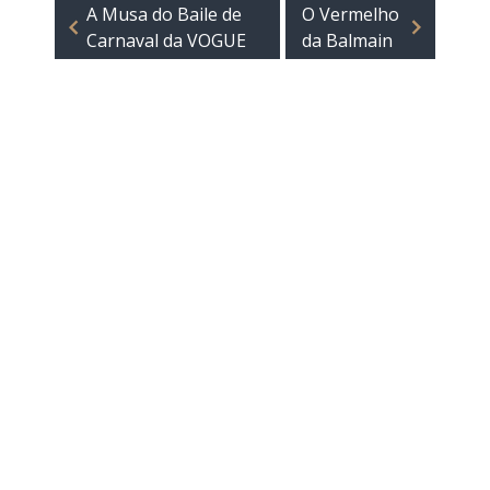
A Musa do Baile de
O Vermelho
Carnaval da VOGUE
da Balmain