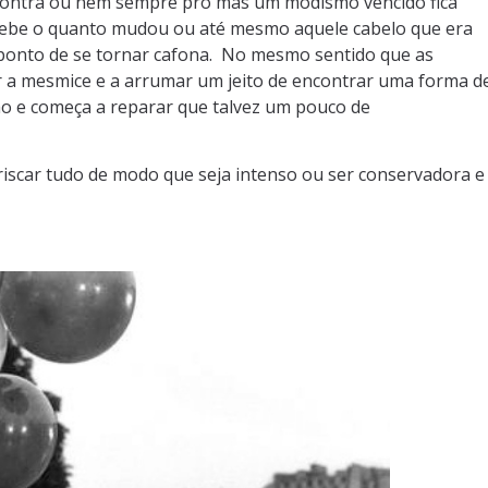
contra ou nem sempre pró mas um modismo vencido fica
rcebe o quanto mudou ou até mesmo aquele cabelo que era
a ponto de se tornar cafona. No mesmo sentido que as
r a mesmice e a arrumar um jeito de encontrar uma forma d
o e começa a reparar que talvez um pouco de
rriscar tudo de modo que seja intenso ou ser conservadora e