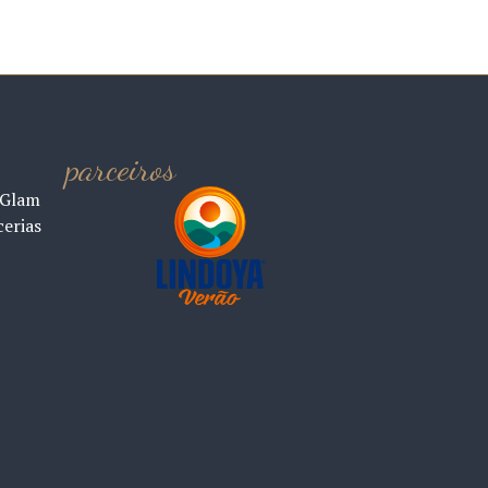
parceiros
 Glam
cerias