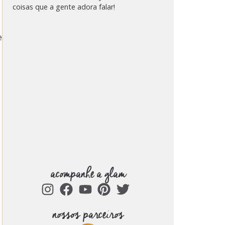
coisas que a gente adora falar!
e
acompanhe a glam
nossos parceiros