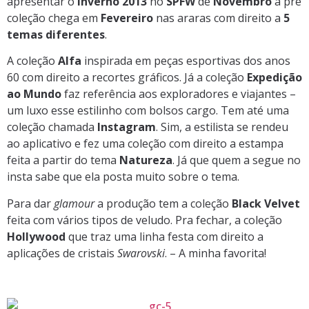
apresentar o
inverno 2013
no
SPFW
de
Novembro
a pré
coleção chega em
Fevereiro
nas araras com direito a
5
temas diferentes
.
A coleção
Alfa
inspirada em peças esportivas dos anos
60 com direito a recortes gráficos. Já a coleção
Expedição
ao Mundo
faz referência aos exploradores e viajantes –
um luxo esse estilinho com bolsos cargo. Tem até uma
coleção chamada
Instagram
. Sim, a estilista se rendeu
ao aplicativo e fez uma coleção com direito a estampa
feita a partir do tema
Natureza
. Já que quem a segue no
insta sabe que ela posta muito sobre o tema.
Para dar
glamour
a produção tem a coleção
Black Velvet
feita com vários tipos de veludo. Pra fechar, a coleção
Hollywood
que traz uma linha festa com direito a
aplicações de cristais
Swarovski
. – A minha favorita!