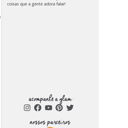
coisas que a gente adora falar!
m
acompanhe a glam
nossos parceiros