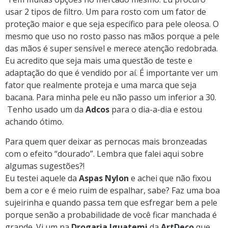
usar 2 tipos de filtro. Um para rosto com um fator de
proteção maior e que seja específico para pele oleosa. O
mesmo que uso no rosto passo nas mãos porque a pele
das mãos é super sensível e merece atenção redobrada.
Eu acredito que seja mais uma questão de teste e
adaptação do que é vendido por aí. É importante ver um
fator que realmente proteja e uma marca que seja
bacana. Para minha pele eu não passo um inferior a 30.
Tenho usado um da
Adcos
para o dia-a-dia e estou
achando ótimo.
Para quem quer deixar as pernocas mais bronzeadas
com o efeito “dourado”. Lembra que falei aqui sobre
algumas sugestões?!
Eu testei aquele da
Aspas Nylon
e achei que não fixou
bem a cor e é meio ruim de espalhar, sabe? Faz uma boa
sujeirinha e quando passa tem que esfregar bem a pele
porque senão a probabilidade de você ficar manchada é
grande. Vi um na
Drogaria Iguatemi
da
ArtDeco
que