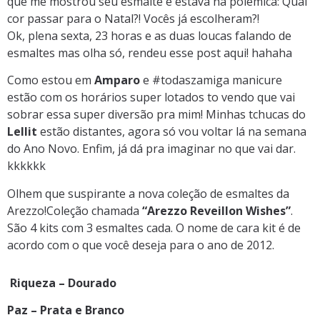
que me mostrou seu esmalte e estava na polêmica: Qual
cor passar para o Natal?! Vocês já escolheram?!
Ok, plena sexta, 23 horas e as duas loucas falando de
esmaltes mas olha só, rendeu esse post aqui! hahaha
Como estou em
Amparo
e #todaszamiga manicure
estão com os horários super lotados to vendo que vai
sobrar essa super diversão pra mim! Minhas tchucas do
Lellit
estão distantes, agora só vou voltar lá na semana
do Ano Novo. Enfim, já dá pra imaginar no que vai dar.
kkkkkk
Olhem que suspirante a nova coleção de esmaltes da
Arezzo!Coleção chamada
“Arezzo Reveillon Wishes”
.
São 4 kits com 3 esmaltes cada. O nome de cara kit é de
acordo com o que você deseja para o ano de 2012.
Riqueza – Dourado
Paz – Prata e Branco