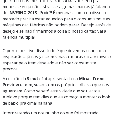
querendo nos mostrar o verão
2013
. Não seria pra
menos se eu já não estivesse algumas marcas já falando
do
INVERNO 2013
…Pode?! É meninas, como eu disse, o
mercado precisa estar aquecido para o consumismo e as
máquinas das fábricas não podem parar. Desejo atrás de
desejo e se não firmarmos a coisa o nosso cartão vai a
falência múltipla!
O ponto positivo disso tudo é que devemos usar como
inspiração e já nos guiarmos nas compras ou até mesmo
esperar pelo ítem desejado e não ser consumista
precoce.
A coleção da
Schutz
foi apresentada no
Minas Trend
Preview
e bom, vejam com os próprios olhos o que nos
aguardam. Como sapatólatra viciada que sou estou
#inlove porque tem dias que eu começo a montar o look
de baixo pra cima! hahaha
Interpretando um pouquinho do que foi mostrado: