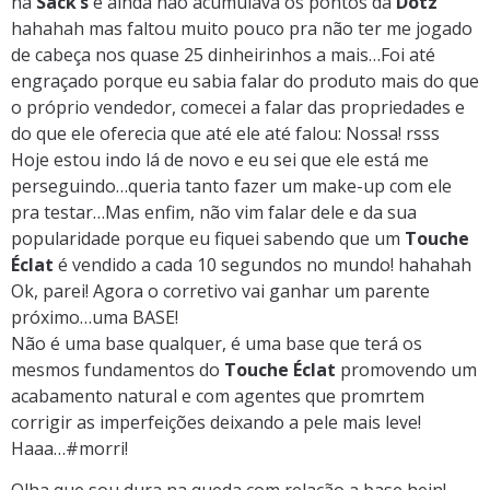
na
Sack’s
e ainda não acumulava os pontos da
Dotz
hahahah mas faltou muito pouco pra não ter me jogado
de cabeça nos quase 25 dinheirinhos a mais…Foi até
engraçado porque eu sabia falar do produto mais do que
o próprio vendedor, comecei a falar das propriedades e
do que ele oferecia que até ele até falou: Nossa! rsss
Hoje estou indo lá de novo e eu sei que ele está me
perseguindo…queria tanto fazer um make-up com ele
pra testar…Mas enfim, não vim falar dele e da sua
popularidade porque eu fiquei sabendo que um
Touche
Éclat
é vendido a cada 10 segundos no mundo! hahahah
Ok, parei! Agora o corretivo vai ganhar um parente
próximo…uma BASE!
Não é uma base qualquer, é uma base que terá os
mesmos fundamentos do
Touche Éclat
promovendo um
acabamento natural e com agentes que promrtem
corrigir as imperfeições deixando a pele mais leve!
Haaa…#morri!