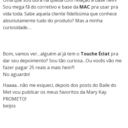
Olha que sou dura na queda com relação a base hein!
Sou mega fã do corretivo e base da
MAC
pra usar pra
vida toda. Sabe aquela cliente fidelíssima que conhece
absolutamente tudo do produto? Mas a minha
curiosidade….
Bom, vamos ver…alguém aí já tem o
Touche Éclat
pra
dar seu depoimento? Sou tão curiosa…Ou vocês vão me
fazer pagar 25 reais a mais hein?!
No aguardo!
Haaaa…não me esqueci, depois dos posts do Baile do
Met vou publicar os meus favoritos da Mary Kay.
PROMETO!
beijos