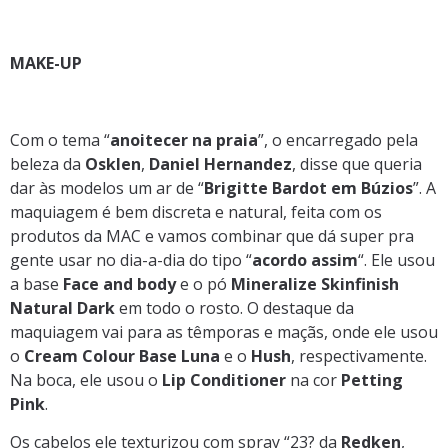
MAKE-UP
Com o tema “
anoitecer na praia
”, o encarregado pela
beleza da
Osklen
,
Daniel Hernandez
, disse que queria
dar às modelos um ar de “
Brigitte Bardot em Búzios
”. A
maquiagem é bem discreta e natural, feita com os
produtos da MAC e vamos combinar que dá super pra
gente usar no dia-a-dia do tipo “
acordo assim
“. Ele usou
a base
Face and body
e o pó
Mineralize Skinfinish
Natural Dark
em todo o rosto. O destaque da
maquiagem vai para as têmporas e maçãs, onde ele usou
o
Cream Colour Base Luna
e o
Hush
, respectivamente.
Na boca, ele usou o
Lip Conditioner
na cor
Petting
Pink
.
Os cabelos ele texturizou com spray “23? da
Redken
,