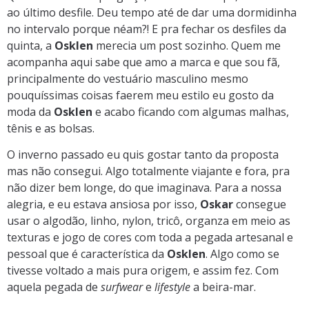
ao último desfile. Deu tempo até de dar uma dormidinha
no intervalo porque néam?! E pra fechar os desfiles da
quinta, a
Osklen
merecia um post sozinho. Quem me
acompanha aqui sabe que amo a marca e que sou fã,
principalmente do vestuário masculino mesmo
pouquíssimas coisas faerem meu estilo eu gosto da
moda da
Osklen
e acabo ficando com algumas malhas,
tênis e as bolsas.
O inverno passado eu quis gostar tanto da proposta
mas não consegui. Algo totalmente viajante e fora, pra
não dizer bem longe, do que imaginava. Para a nossa
alegria, e eu estava ansiosa por isso,
Oskar
consegue
usar o algodão, linho, nylon, tricô, organza em meio as
texturas e jogo de cores com toda a pegada artesanal e
pessoal que é característica da
Osklen
. Algo como se
tivesse voltado a mais pura origem, e assim fez. Com
aquela pegada de
surfwear
e
lifestyle
a beira-mar.