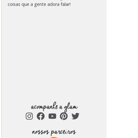
coisas que a gente adora falar!
acompanhe a glam
nossos parceiros